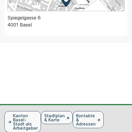
Zur Karte von MapBS.
Externer Link, wird in einem
Spiegelgasse 6
4001 Basel
Fusszeile
Kanton
Stadtplan
Kontakte
Basel-
& Karte
&
Stadt als
Adressen
Arbeitgeber