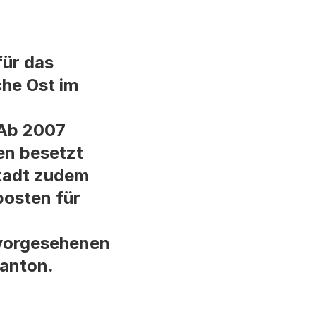
für das
che Ost im
 Ab 2007
en besetzt
Stadt zudem
osten für
 vorgesehenen
anton.