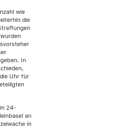
nzahl wie
iterhin die
Straffungen
 wurden
tsvorsteher
ser
geben. In
schieden,
die Uhr für
eteiligten
im 24-
leinbasel an
izeiwache in