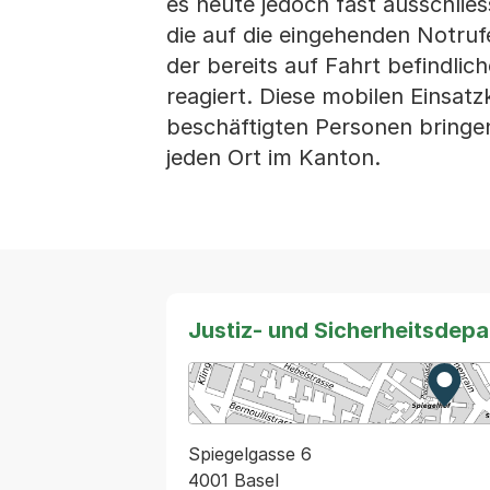
es heute jedoch fast ausschlies
die auf die eingehenden Notruf
der bereits auf Fahrt befindli
reagiert. Diese mobilen Einsatz
beschäftigten Personen bringen 
jeden Ort im Kanton.
Justiz- und Sicherheitsdep
Zur K
Exter
Spiegelgasse 6
4001 Basel