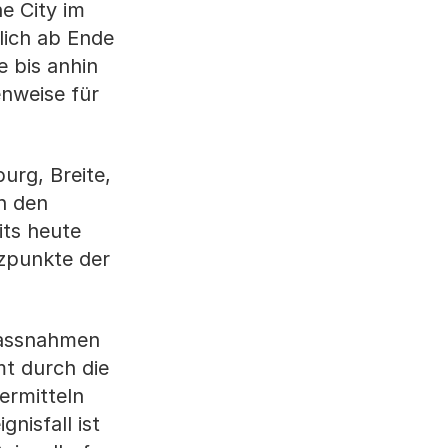
e City im
lich ab Ende
 bis anhin
enweise für
rg, Breite,
n den
its heute
zpunkte der
Massnahmen
mt durch die
ermitteln
nisfall ist