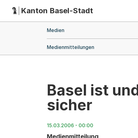
Kanton Basel-Stadt
Hauptnavigation
(Dieser Link führt zur Startseite)
Breadcrumb-Navigation
Medien
Medienmitteilungen
Basel ist un
sicher
15.03.2006 - 00:00
Medienmitteilung