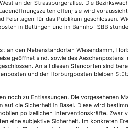
West an der Strassburgerallee. Die Bezirkswach
Ladenöffnungszeiten offen; sie wird voraussicht
d Feiertagen für das Publikum geschlossen. Wie
iposten in Bettingen und im Bahnhof SBB stund
nst an den Nebenstandorten Wiesendamm, Horbu
eise geöffnet sind, sowie des Aeschenpostens i
schlossen. An all diesen Standorten sind bere
henposten und der Horburgposten bleiben Stüt
en noch zu Entlassungen. Die vorgesehenen 
auf die Sicherheit in Basel. Diese wird bestim
bilen polizeilichen Interventionskräfte. Zwar v
en eine subjektive Sicherheit. Im konkreten Ereig