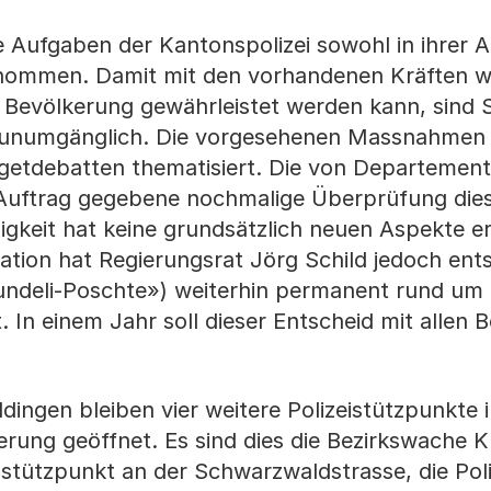
e Aufgaben der Kantonspolizei sowohl in ihrer A
enommen. Damit mit den vorhandenen Kräften we
e Bevölkerung gewährleistet werden kann, sind 
en unumgänglich. Die vorgesehenen Massnahmen
udgetdebatten thematisiert. Die von Departemen
 Auftrag gegebene nochmalige Überprüfung die
keit hat keine grundsätzlich neuen Aspekte er
uation hat Regierungsrat Jörg Schild jedoch ent
undeli-Poschte») weiterhin permanent rund um 
 In einem Jahr soll dieser Entscheid mit allen B
ingen bleiben vier weitere Polizeistützpunkte 
erung geöffnet. Es sind dies die Bezirkswache K
stützpunkt an der Schwarzwaldstrasse, die Pol