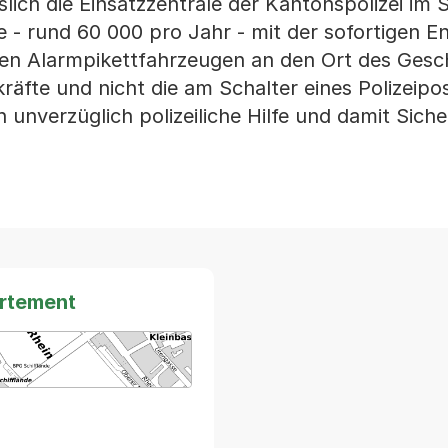
slich die Einsatzzentrale der Kantonspolizei im 
e - rund 60 000 pro Jahr - mit der sofortigen 
chen Alarmpikettfahrzeugen an den Ort des Ges
kräfte und nicht die am Schalter eines Polizeipo
unverzüglich polizeiliche Hilfe und damit Siche
artement
arte von MapBS.
ner Link, wird in einem neuen Tab oder Fenster geöffnet