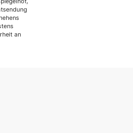
Spiegelhof,
Entsendung
chehens
stens
rheit an