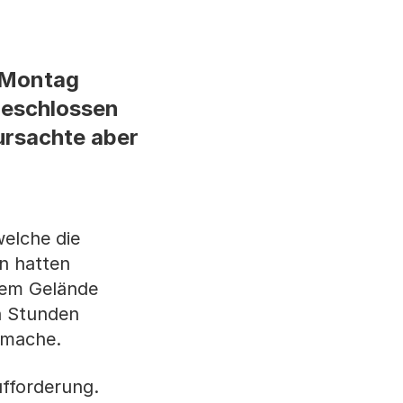
m Montag
geschlossen
ursachte aber
elche die
n hatten
dem Gelände
n Stunden
 mache.
ufforderung.