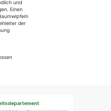
dlich und
gen. Einen
 Baumwipfeln
hleiter der
nung
ossen
heitsdepartement