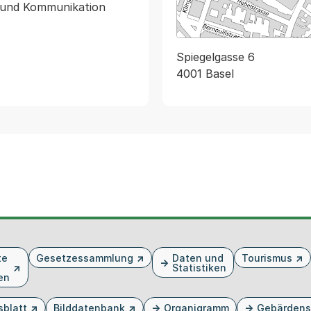
 und Kommunikation 
Spiegelgasse 6
4001 Basel
te
Gesetzessammlung
Daten und
Tourismus
Statistiken
en
sblatt
Bilddatenbank
Organigramm
Gebärdens