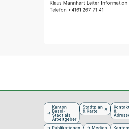
Klaus Mannhart Leiter Information
Telefon +4161 267 71 41
Fusszeile
Kanton
Stadtplan
Kontak
Basel-
& Karte
&
Stadt als
Adress
Arbeitgeber
Publikationen
Medien
Kanton