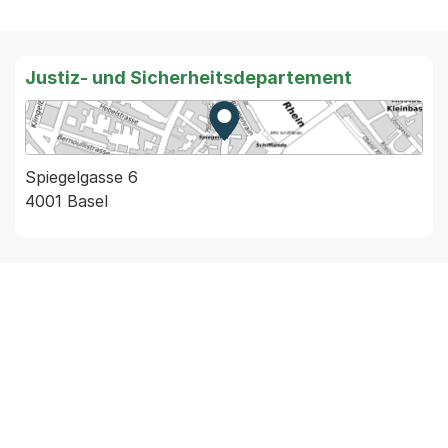
Justiz- und Sicherheitsdepartement
Zur Karte von MapBS.
Externer Link, wird in einem
Spiegelgasse 6
4001 Basel