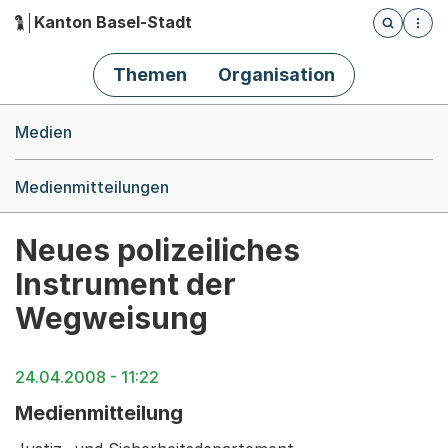
Kanton Basel-Stadt
Öffnet die
(Dieser Link führt zur Startseite)
Hauptnavigation
Themen
Organisation
Breadcrumb-Navigation
Medien
Medienmitteilungen
Neues polizeiliches
Instrument der
Wegweisung
24.04.2008 - 11:22
Medienmitteilung