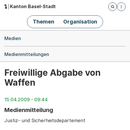
Kanton Basel-Stadt
Öffnet die
(Dieser Link führt zur Startseite)
Hauptnavigation
Themen
Organisation
Breadcrumb-Navigation
Medien
Medienmitteilungen
Freiwillige Abgabe von
Waffen
15.04.2009 - 09:44
Medienmitteilung
Justiz- und Sicherheitsdepartement