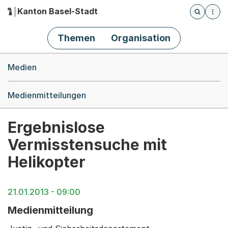
Kanton Basel-Stadt
Öffnet die
(Dieser Link führt zur Startseite)
Hauptnavigation
Themen
Organisation
Breadcrumb-Navigation
Medien
Medienmitteilungen
Ergebnislose
Vermisstensuche mit
Helikopter
21.01.2013 - 09:00
Medienmitteilung