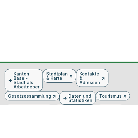
Fusszeile
Kanton
Stadtplan
Kontakte
Basel-
& Karte
&
Stadt als
Adressen
Arbeitgeber
Gesetzessammlung
Daten und
Tourismus
Statistiken
Veranstaltungen
Publikationen
Medien
Kantonsblatt
Bilddatenbank
Organigramm
Gebärdensprache