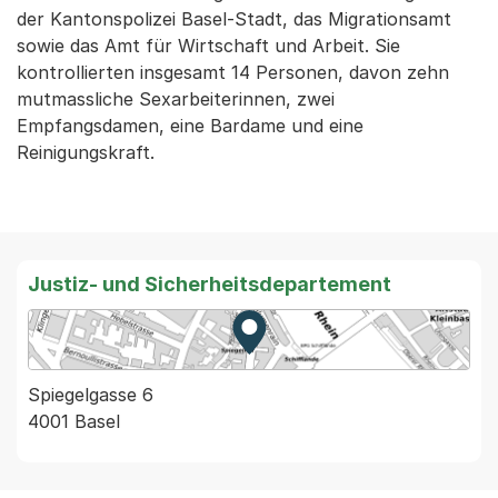
der Kantonspolizei Basel-Stadt, das Migrationsamt
sowie das Amt für Wirtschaft und Arbeit. Sie
kontrollierten insgesamt 14 Personen, davon zehn
mutmassliche Sexarbeiterinnen, zwei
Empfangsdamen, eine Bardame und eine
Reinigungskraft.
Justiz- und Sicherheitsdepartement
Zur Karte von MapBS.
Externer Link, wird in einem
Spiegelgasse 6
4001 Basel