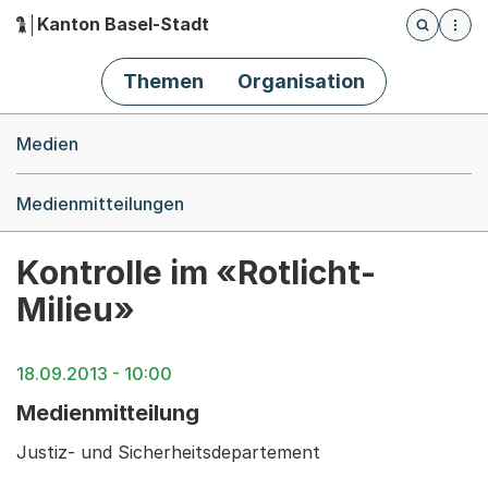
Kanton Basel-Stadt
Öffnet die
(Dieser Link führt zur Startseite)
Hauptnavigation
Themen
Organisation
Breadcrumb-Navigation
Medien
Medienmitteilungen
Kontrolle im «Rotlicht-
Milieu»
18.09.2013 - 10:00
Medienmitteilung
Justiz- und Sicherheitsdepartement