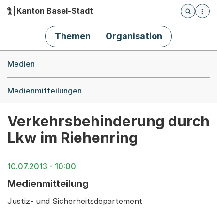
Kanton Basel-Stadt
Öffnet die
(Dieser Link führt zur Startseite)
Hauptnavigation
Themen
Organisation
Breadcrumb-Navigation
Medien
Medienmitteilungen
Verkehrsbehinderung durch
Lkw im Riehenring
10.07.2013 - 10:00
Medienmitteilung
Justiz- und Sicherheitsdepartement