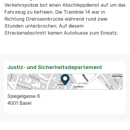
Verkehrspolizei bot einen Abschleppdienst auf um das
Fahrzeug zu befreien. Die Tramlinie 14 war in
Richtung Dreirosenbrücke während rund zwei
Stunden unterbrochen. Auf diesem
Streckenabschnitt kamen Autobusse zum Einsatz.
Justiz- und Sicherheitsdepartement
Zur Karte von MapBS.
Externer Link, wird in einem
Spiegelgasse 6
4001 Basel