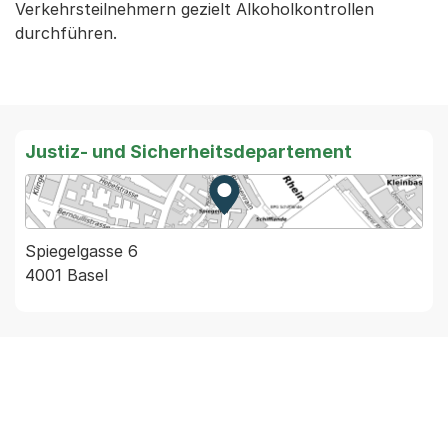
Verkehrsteilnehmern gezielt Alkoholkontrollen
durchführen.
Justiz- und Sicherheitsdepartement
Zur Karte von MapBS.
Externer Link, wird in einem
Spiegelgasse 6
4001 Basel