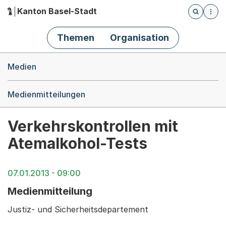
Kanton Basel-Stadt
Öffnet die
(Dieser Link führt zur Startseite)
Hauptnavigation
Themen
Organisation
Breadcrumb-Navigation
Medien
Medienmitteilungen
Verkehrskontrollen mit
Atemalkohol-Tests
07.01.2013 - 09:00
Medienmitteilung
Justiz- und Sicherheitsdepartement