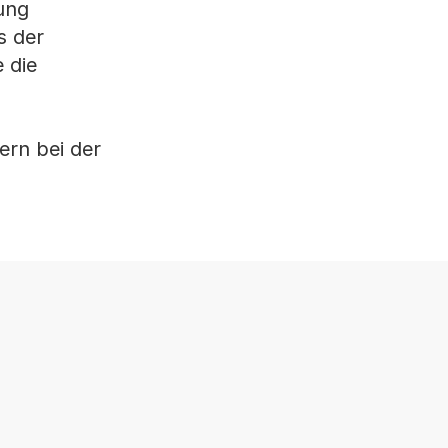
lung
s der
e die
ern bei der