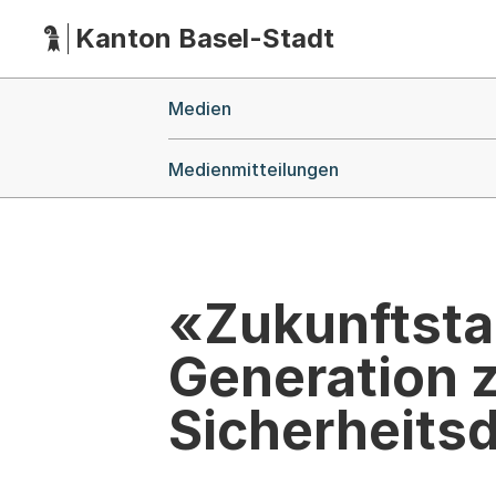
Kanton Basel-Stadt
Hauptnavigation
(Dieser Link führt zur Startseite)
Breadcrumb-Navigation
Medien
Medienmitteilungen
«Zukunftsta
Generation 
Sicherheits