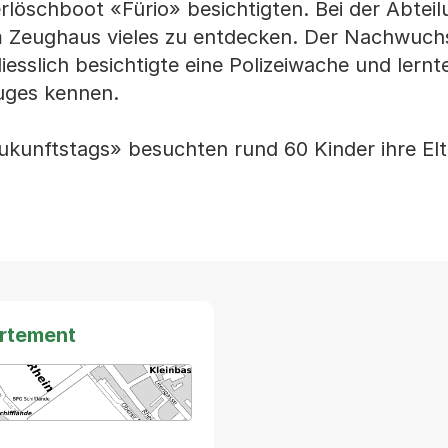
erlöschboot «Fürio» besichtigten. Bei der Abtei
m Zeughaus vieles zu entdecken. Der Nachwuch
liesslich besichtigte eine Polizeiwache und lernt
euges kennen.
kunftstags» besuchten rund 60 Kinder ihre Elt
artement
arte von MapBS.
ner Link, wird in einem neuen Tab oder Fenster geöffnet