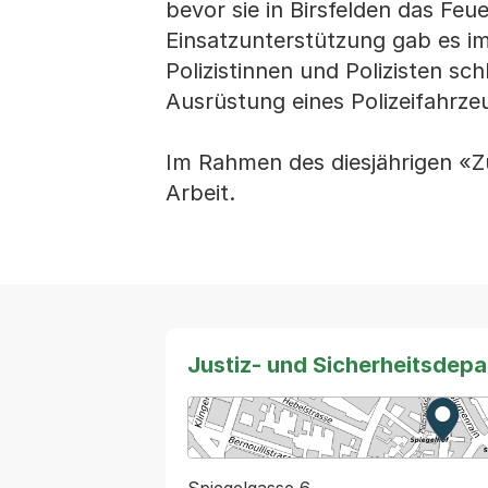
bevor sie in Birsfelden das Feu
Einsatzunterstützung gab es i
Polizistinnen und Polizisten sch
Ausrüstung eines Polizeifahrz
Im Rahmen des diesjährigen «Zu
Arbeit.
Justiz- und Sicherheitsdep
Zur K
Exter
Spiegelgasse 6