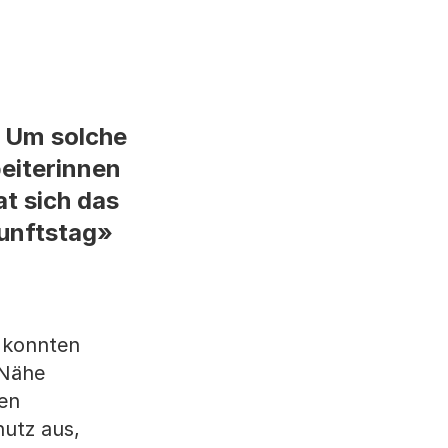
? Um solche
eiterinnen
at sich das
kunftstag»
r konnten
 Nähe
den
hutz aus,