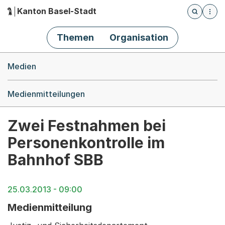
Kanton Basel-Stadt
Öffnet die
(Dieser Link führt zur Startseite)
Hauptnavigation
Themen
Organisation
Breadcrumb-Navigation
Medien
Medienmitteilungen
Zwei Festnahmen bei
Personenkontrolle im
Bahnhof SBB
25.03.2013 - 09:00
Medienmitteilung