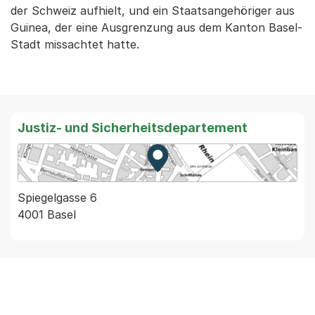
der Schweiz aufhielt, und ein Staatsangehöriger aus
Guinea, der eine Ausgrenzung aus dem Kanton Basel-
Stadt missachtet hatte.
Justiz- und Sicherheitsdepartement
Zur Karte von MapBS.
Externer Link, wird in einem
Spiegelgasse 6
4001 Basel