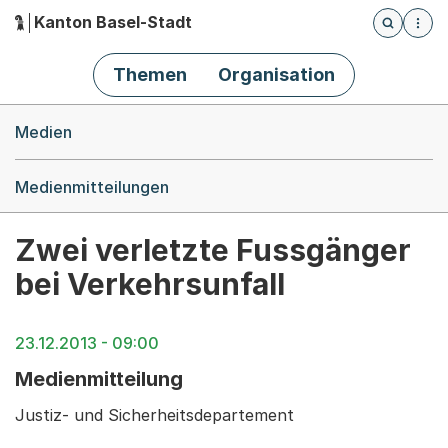
Kanton Basel-Stadt
Öffnet die
(Dieser Link führt zur Startseite)
Hauptnavigation
Themen
Organisation
Breadcrumb-Navigation
Medien
Medienmitteilungen
Zwei verletzte Fussgänger
bei Verkehrsunfall
23.12.2013 - 09:00
Medienmitteilung
Justiz- und Sicherheitsdepartement