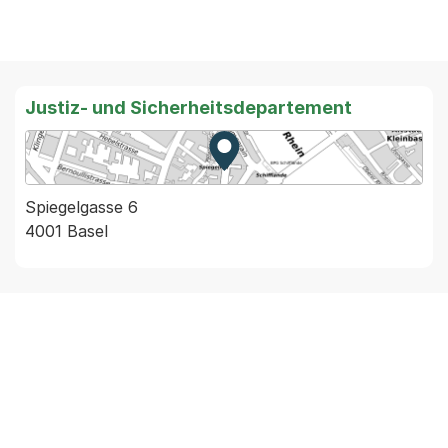
Justiz- und Sicherheitsdepartement
Zur Karte von MapBS.
Externer Link, wird in einem
Spiegelgasse 6
4001 Basel