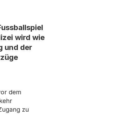
ussballspiel
izei wird wie
g und der
azüge
 vor dem
rkehr
 Zugang zu