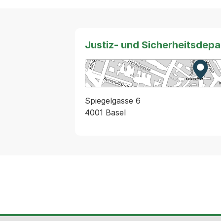
Justiz- und Sicherheitsdep
Zur K
Exter
Spiegelgasse 6
4001 Basel