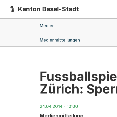
Kanton Basel-Stadt
Hauptnavigation
(Dieser Link führt zur Startseite)
Breadcrumb-Navigation
Medien
Medienmitteilungen
Fussballspie
Zürich: Sper
24.04.2014 - 10:00
Medienmitteilung