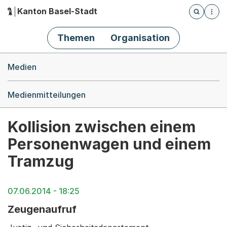
Kanton Basel-Stadt
Öffnet die
(Dieser Link führt zur Startseite)
Hauptnavigation
Themen
Organisation
Breadcrumb-Navigation
Medien
Medienmitteilungen
Kollision zwischen einem
Personenwagen und einem
Tramzug
07.06.2014 - 18:25
Zeugenaufruf