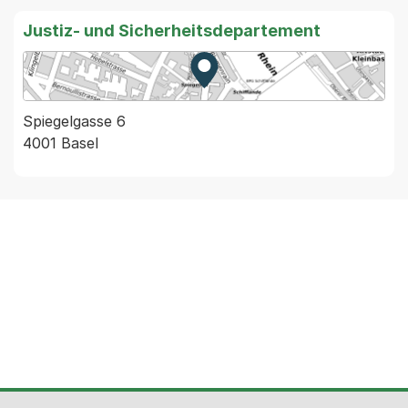
Justiz- und Sicherheitsdepartement
Zur Karte von MapBS.
Externer Link, wird in einem
Spiegelgasse 6
4001 Basel