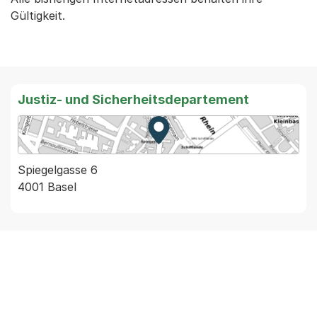
Gültigkeit.
Justiz- und Sicherheitsdepartement
Zur Karte von MapBS.
Externer Link, wird in einem
Spiegelgasse 6
4001 Basel