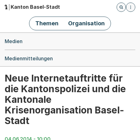
Kanton Basel-Stadt
Öffnet die
(Dieser Link führt zur Startseite)
Hauptnavigation
Themen
Organisation
Breadcrumb-Navigation
Medien
Medienmitteilungen
Neue Internetauftritte für
die Kantonspolizei und die
Kantonale
Krisenorganisation Basel-
Stadt
04.06.2014 - 10:00