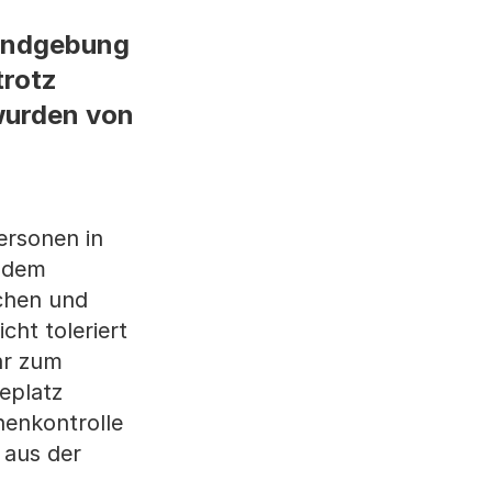
Kundgebung
trotz
wurden von
ersonen in
f dem
chen und
ht toleriert
hr zum
eplatz
nenkontrolle
 aus der