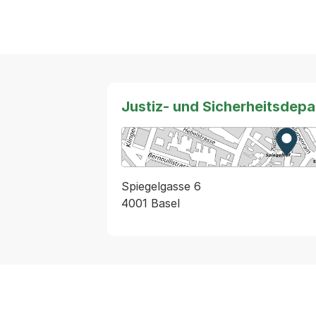
Justiz- und Sicherheitsdep
Zur K
Exter
Spiegelgasse 6
4001 Basel