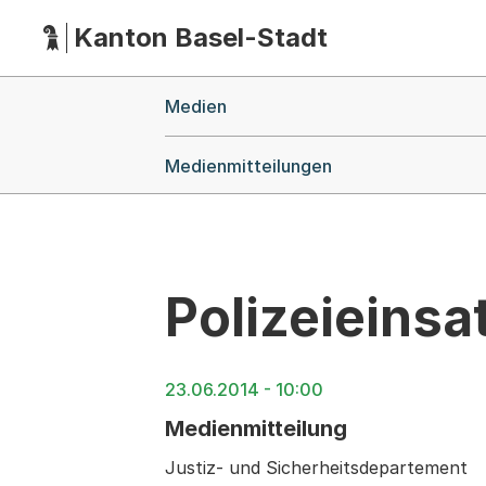
Kanton Basel-Stadt
Hauptnavigation
(Dieser Link führt zur Startseite)
Breadcrumb-Navigation
Medien
Medienmitteilungen
Polizeieins
23.06.2014 - 10:00
Medienmitteilung
Justiz- und Sicherheitsdepartement