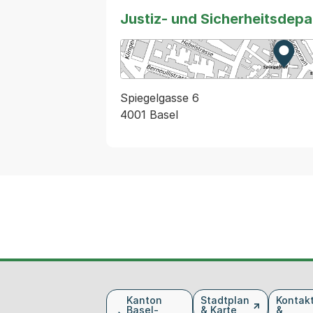
Justiz- und Sicherheitsdep
Zur K
Exter
Spiegelgasse 6
4001 Basel
Fusszeile
Kanton
Stadtplan
Kontak
Basel-
& Karte
&