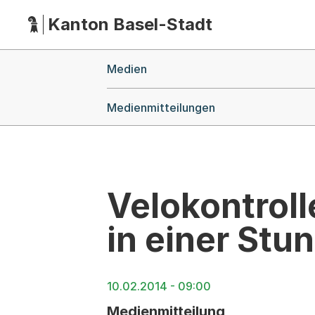
Kanton Basel-Stadt
Hauptnavigation
(Dieser Link führt zur Startseite)
Breadcrumb-Navigation
Medien
Medienmitteilungen
Velokontrol
in einer Stu
10.02.2014 - 09:00
Medienmitteilung