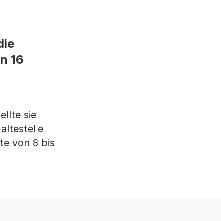
die
n 16
llte sie
altestelle
te von 8 bis