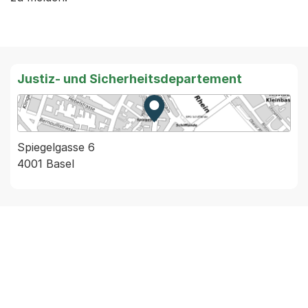
Justiz- und Sicherheitsdepartement
Zur Karte von MapBS.
Externer Link, wird in einem
Spiegelgasse 6
4001 Basel