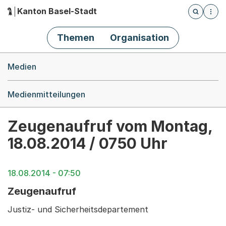
Kanton Basel-Stadt
Öffnet die
(Dieser Link führt zur Startseite)
Hauptnavigation
Themen
Organisation
Breadcrumb-Navigation
Medien
Medienmitteilungen
Zeugenaufruf vom Montag,
18.08.2014 / 0750 Uhr
18.08.2014 - 07:50
Zeugenaufruf
Justiz- und Sicherheitsdepartement