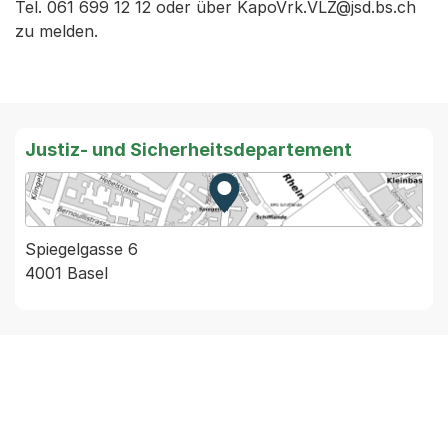
Tel. 061 699 12 12 oder über KapoVrk.VLZ@jsd.bs.ch
zu melden.
Justiz- und Sicherheitsdepartement
Zur Karte von MapBS.
Externer Link, wird in einem
Spiegelgasse 6
4001 Basel