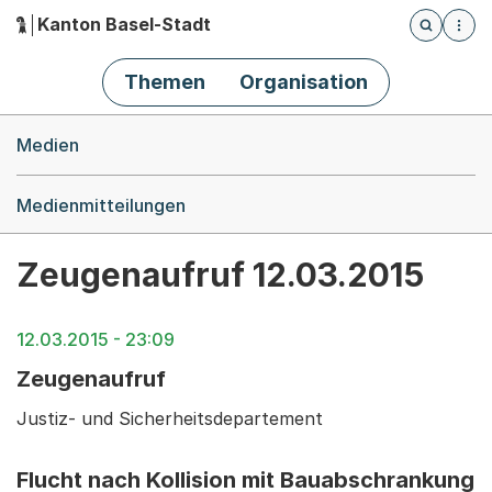
Kanton Basel-Stadt
Öffnet die
(Dieser Link führt zur Startseite)
Hauptnavigation
Themen
Organisation
Breadcrumb-Navigation
Medien
Medienmitteilungen
Zeugenaufruf 12.03.2015
12.03.2015 - 23:09
Zeugenaufruf
Justiz- und Sicherheitsdepartement
Flucht nach Kollision mit Bauabschrankung