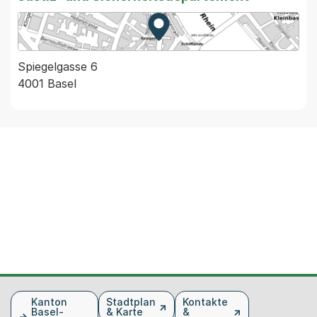
Zur Karte von MapBS.
Externer Link, wird in einem
Spiegelgasse 6
4001 Basel
Fusszeile
Kanton
Stadtplan
Kontakte
Basel-
& Karte
&