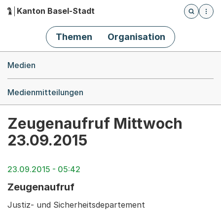
Kanton Basel-Stadt
Öffnet die
(Dieser Link führt zur Startseite)
Hauptnavigation
Themen
Organisation
Breadcrumb-Navigation
Medien
Medienmitteilungen
Zeugenaufruf Mittwoch
23.09.2015
23.09.2015 - 05:42
Zeugenaufruf
Justiz- und Sicherheitsdepartement