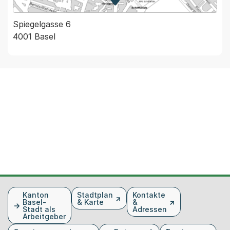
Zur Karte von MapBS.
Externer Link, wird in einem
Spiegelgasse 6
4001 Basel
Fusszeile
Kanton
Stadtplan
Kontakte
Basel-
& Karte
&
Stadt als
Adressen
Arbeitgeber