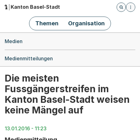
Kanton Basel-Stadt
Öffnet die
(Dieser Link führt zur Startseite)
Hauptnavigation
Themen
Organisation
Breadcrumb-Navigation
Medien
Medienmitteilungen
Die meisten
Fussgängerstreifen im
Kanton Basel-Stadt weisen
keine Mängel auf
13.01.2016 - 11:23
Medienmitteilung