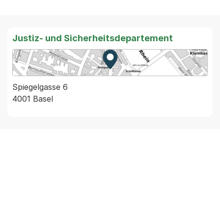
Justiz- und Sicherheitsdepartement
Zur Karte von MapBS.
Externer Link, wird in einem
Spiegelgasse 6
4001 Basel