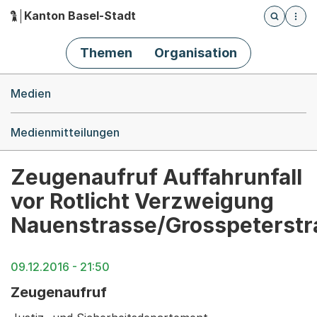
Kanton Basel-Stadt
Öffnet die
(Dieser Link führt zur Startseite)
Hauptnavigation
Themen
Organisation
Breadcrumb-Navigation
Medien
Medienmitteilungen
Zeugenaufruf Auffahrunfall
vor Rotlicht Verzweigung
Nauenstrasse/Grosspeterstr
09.12.2016 - 21:50
Zeugenaufruf