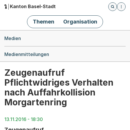
Kanton Basel-Stadt
Öffnet die
(Dieser Link führt zur Startseite)
Hauptnavigation
Themen
Organisation
Breadcrumb-Navigation
Medien
Medienmitteilungen
Zeugenaufruf
Pflichtwidriges Verhalten
nach Auffahrkollision
Morgartenring
13.11.2016 - 18:30
Zeugenaufruf