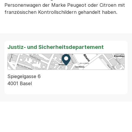
Personenwagen der Marke Peugeot oder Citroen mit
französischen Kontrollschildern gehandelt haben.
Justiz- und Sicherheitsdepartement
Zur Karte von MapBS.
Externer Link, wird in einem
Spiegelgasse 6
4001 Basel