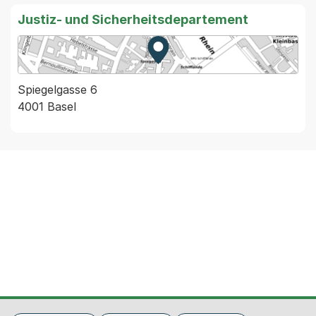
Justiz- und Sicherheitsdepartement
Zur Karte von MapBS.
Externer Link, wird in einem
Spiegelgasse 6
4001 Basel