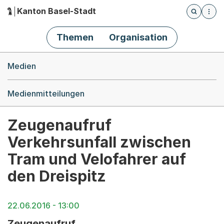
Kanton Basel-Stadt
Öffnet die
(Dieser Link führt zur Startseite)
Hauptnavigation
Themen
Organisation
Breadcrumb-Navigation
Medien
Medienmitteilungen
Zeugenaufruf
Verkehrsunfall zwischen
Tram und Velofahrer auf
den Dreispitz
22.06.2016 - 13:00
Zeugenaufruf