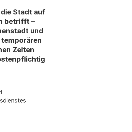
die Stadt auf
 betrifft –
nnenstadt und
e temporären
nen Zeiten
stenpflichtig
d
rsdienstes