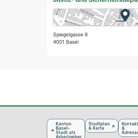
Zur K
Exter
Spiegelgasse 6
4001 Basel
Fusszeile
Kanton
Stadtplan
Kontak
Basel-
& Karte
&
Stadt als
Adress
Arbeitgeber