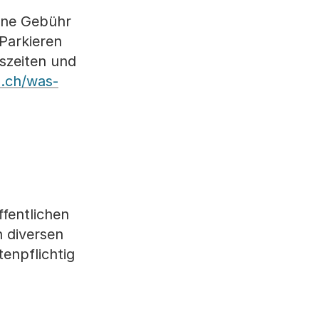
ine Gebühr
Parkieren
szeiten und
s.ch/was-
ffentlichen
n diversen
enpflichtig