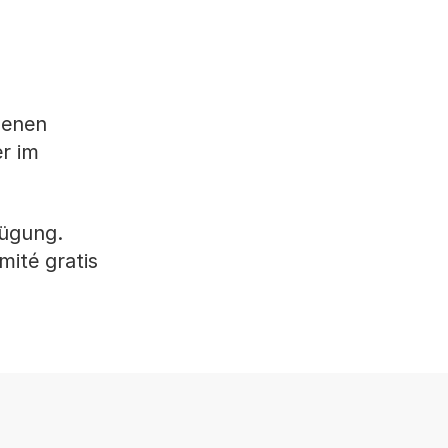
genen
r im
fügung.
mité gratis