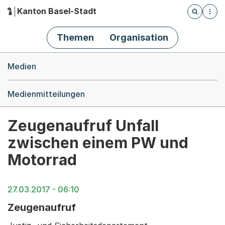
Kanton Basel-Stadt
Öffnet die
(Dieser Link führt zur Startseite)
Hauptnavigation
Themen
Organisation
Breadcrumb-Navigation
Medien
Medienmitteilungen
Zeugenaufruf Unfall
zwischen einem PW und
Motorrad
27.03.2017 - 06:10
Zeugenaufruf