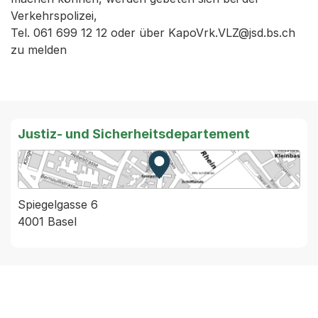
Verkehrspolizei,
Tel. 061 699 12 12 oder über KapoVrk.VLZ@jsd.bs.ch
zu melden
Justiz- und Sicherheitsdepartement
Zur Karte von MapBS.
Externer Link, wird in einem
Spiegelgasse 6
4001 Basel