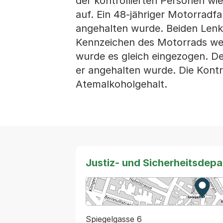
der kontrollierten Personen wie
auf. Ein 48-jähriger Motorradf
angehalten wurde. Beiden Len
Kennzeichen des Motorrads we
wurde es gleich eingezogen. De
er angehalten wurde. Die Kontr
Atemalkoholgehalt.
Justiz- und Sicherheitsdep
Zur K
Exter
Spiegelgasse 6