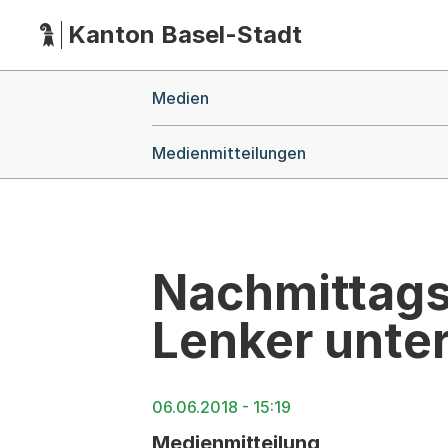
Kanton Basel-Stadt
Hauptnavigation
(Dieser Link führt zur Startseite)
Breadcrumb-Navigation
Medien
Medienmitteilungen
Nachmittags
Lenker unter
06.06.2018 - 15:19
Medienmitteilung