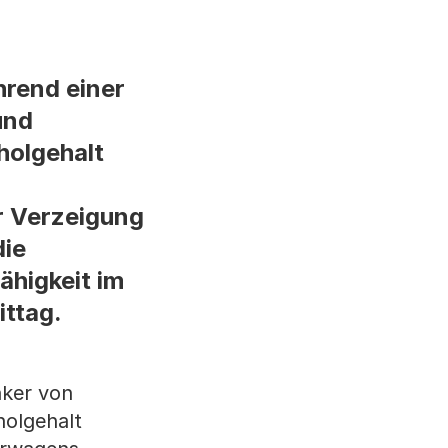
hrend einer
und
holgehalt
er Verzeigung
die
ähigkeit im
ttag.
nker von
holgehalt