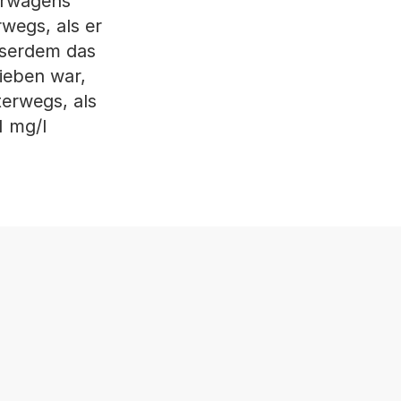
ferwagens
wegs, als er
sserdem das
ieben war,
terwegs, als
1 mg/l