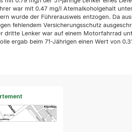
s mit 0.79 mg/l der 51-jährige Lenker eines Lie
ahrer war mit 0.47 mg/l Atemalkoholgehalt unter
kern wurde der Führerausweis entzogen. Da au
gen fehlendem Versicherungsschutz ausgeschr
r dritte Lenker war auf einem Motorfahrrad un
olle ergab beim 71-Jährigen einen Wert von 0.3
artement
arte von MapBS.
ner Link, wird in einem neuen Tab oder Fenster geöffnet