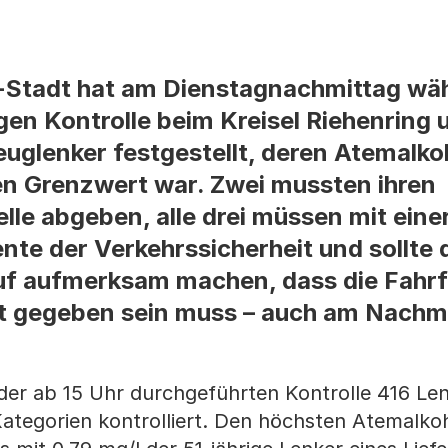
l-Stadt hat am Dienstagnachmittag wä
gen Kontrolle beim Kreisel Riehenring 
euglenker festgestellt, deren Atemalko
en Grenzwert war. Zwei mussten ihren
lle abgeben, alle drei müssen mit ein
ente der Verkehrssicherheit und sollte 
uf aufmerksam machen, dass die Fahrf
it gegeben sein muss – auch am Nachmi
er ab 15 Uhr durchgeführten Kontrolle 416 Le
ategorien kontrolliert. Den höchsten Atemalko