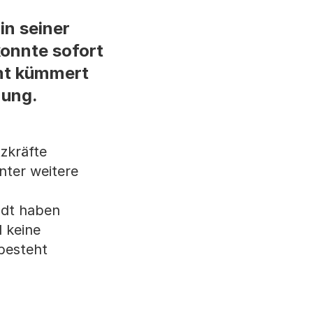
in seiner
konnte sofort
amt kümmert
nung.
tzkräfte
nter weitere
adt haben
 keine
besteht