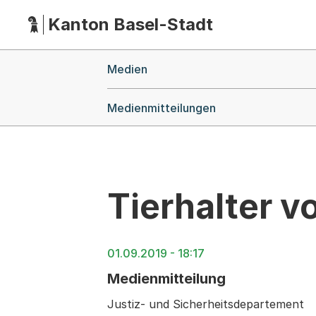
Kanton Basel-Stadt
Hauptnavigation
(Dieser Link führt zur Startseite)
Breadcrumb-Navigation
Medien
Medienmitteilungen
Tierhalter 
01.09.2019 - 18:17
Medienmitteilung
Justiz- und Sicherheitsdepartement