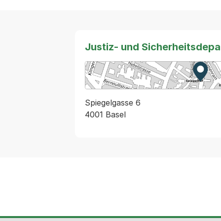
Justiz- und Sicherheitsdep
Zur K
Exter
Spiegelgasse 6
4001 Basel