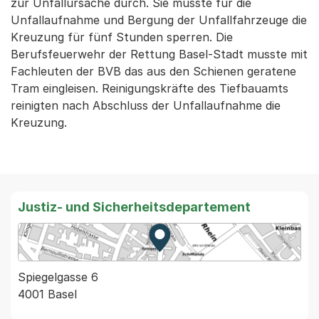
zur Unfallursache durch. Sie musste für die
Unfallaufnahme und Bergung der Unfallfahrzeuge die
Kreuzung für fünf Stunden sperren. Die
Berufsfeuerwehr der Rettung Basel-Stadt musste mit
Fachleuten der BVB das aus den Schienen geratene
Tram eingleisen. Reinigungskräfte des Tiefbauamts
reinigten nach Abschluss der Unfallaufnahme die
Kreuzung.
Justiz- und Sicherheitsdepartement
Zur Karte von MapBS.
Externer Link, wird in einem
Spiegelgasse 6
4001 Basel