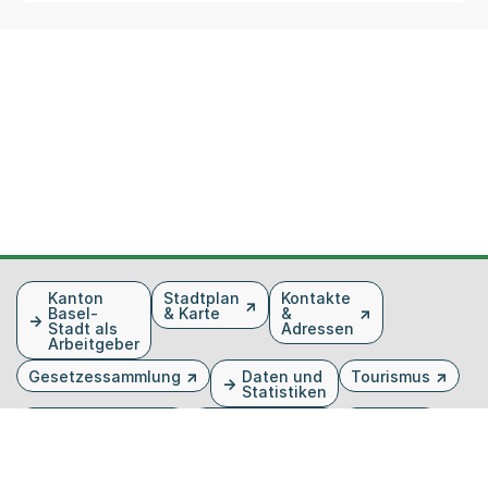
Fusszeile
Kanton
Stadtplan
Kontakte
Basel-
& Karte
&
Stadt als
Adressen
Arbeitgeber
Gesetzessammlung
Daten und
Tourismus
Statistiken
Veranstaltungen
Publikationen
Medien
Kantonsblatt
Bilddatenbank
Organigramm