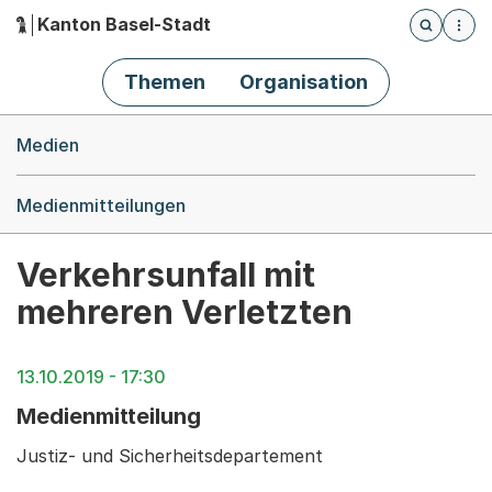
Kanton Basel-Stadt
Öffnet die
(Dieser Link führt zur Startseite)
Hauptnavigation
Themen
Organisation
Breadcrumb-Navigation
Medien
Medienmitteilungen
Verkehrsunfall mit
mehreren Verletzten
13.10.2019 - 17:30
Medienmitteilung
Justiz- und Sicherheitsdepartement