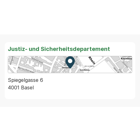
Justiz- und Sicherheitsdepartement
Zur Karte von MapBS.
Externer Link, wird in einem
Spiegelgasse 6
4001 Basel