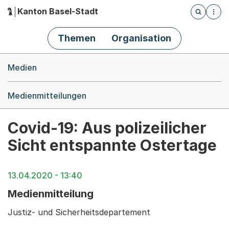
Kanton Basel-Stadt
Öffnet die
(Dieser Link führt zur Startseite)
Hauptnavigation
Themen
Organisation
Breadcrumb-Navigation
Medien
Medienmitteilungen
Covid-19: Aus polizeilicher
Sicht entspannte Ostertage
13.04.2020 - 13:40
Medienmitteilung
Justiz- und Sicherheitsdepartement