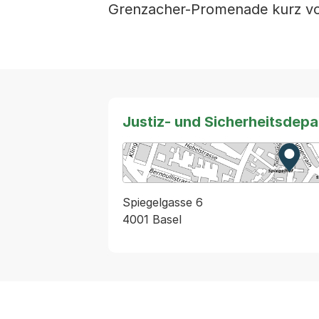
Grenzacher-Promenade kurz vo
Justiz- und Sicherheitsdep
Zur K
Exter
Spiegelgasse 6
4001 Basel