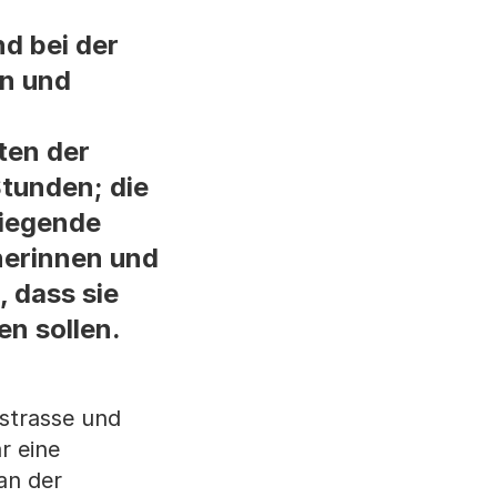
d bei der
n und
ten der
Stunden; die
liegende
nerinnen und
 dass sie
en sollen.
dstrasse und
r eine
an der