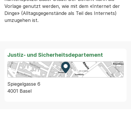
Vorlage genutzt werden, wie mit dem «Internet der
Dinge» (Alltagsgegenstände als Teil des Internets)
umzugehen ist.
Justiz- und Sicherheitsdepartement
Zur Karte von MapBS.
Externer Link, wird in einem
Spiegelgasse 6
4001 Basel