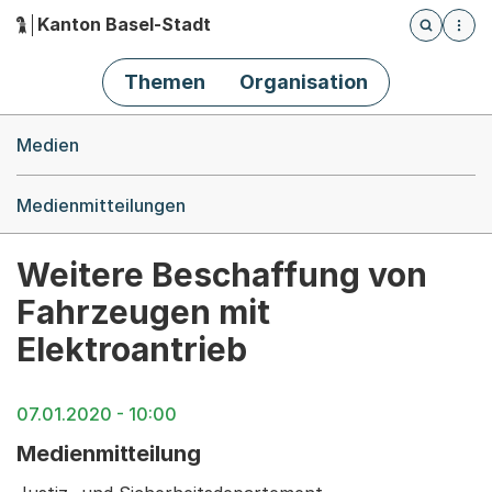
Kanton Basel-Stadt
Öffnet die
(Dieser Link führt zur Startseite)
Hauptnavigation
Themen
Organisation
Breadcrumb-Navigation
Medien
Medienmitteilungen
Weitere Beschaffung von
Fahrzeugen mit
Elektroantrieb
07.01.2020 - 10:00
Medienmitteilung