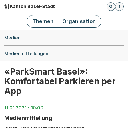
Kanton Basel-Stadt
Öffnet die
(Dieser Link führt zur Startseite)
Hauptnavigation
Themen
Organisation
Breadcrumb-Navigation
Medien
Medienmitteilungen
«ParkSmart Basel»:
Komfortabel Parkieren per
App
11.01.2021 - 10:00
Medienmitteilung