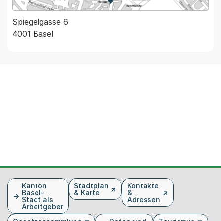
Zur Karte von MapBS.
Externer Link, wird in einem
Spiegelgasse 6
4001 Basel
Fusszeile
Kanton
Stadtplan
Kontakte
Basel-
& Karte
&
Stadt als
Adressen
Arbeitgeber