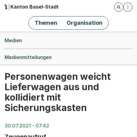
Kanton Basel-Stadt
Öffnet die
(Dieser Link führt zur Startseite)
Hauptnavigation
Themen
Organisation
Breadcrumb-Navigation
Medien
Medienmitteilungen
Personenwagen weicht
Lieferwagen aus und
kollidiert mit
Sicherungskasten
30.07.2021 - 07:42
Zeugenaufruf