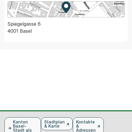
Zur Karte von MapBS.
Externer Link, wird in einem
Spiegelgasse 6
4001 Basel
Fusszeile
Kanton
Stadtplan
Kontakte
Basel-
& Karte
&
Stadt als
Adressen