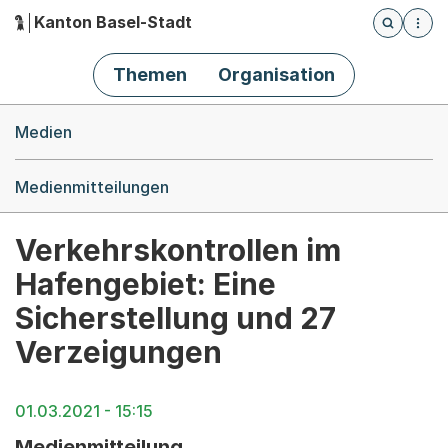
Kanton Basel-Stadt
Öffnet die
(Dieser Link führt zur Startseite)
Hauptnavigation
Themen
Organisation
Breadcrumb-Navigation
Medien
Medienmitteilungen
Verkehrskontrollen im
Hafengebiet: Eine
Sicherstellung und 27
Verzeigungen
01.03.2021 - 15:15
Medienmitteilung