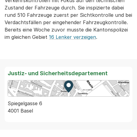
Verkehrskontrollen mit Fokus auf den technischen
Zustand der Fahrzeuge durch. Sie inspizierte dabei
rund 510 Fahrzeuge zuerst per Sichtkontrolle und bei
Verdachtsfällen per eingehender Fahrzeugkontrolle.
Bereits eine Woche zuvor musste die Kantonspolizei
im gleichen Gebiet
16 Lenker verzeigen
.
Justiz- und Sicherheitsdepartement
Zur Karte von MapBS.
Externer Link, wird in einem
Spiegelgasse 6
4001 Basel