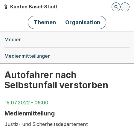
Kanton Basel-Stadt
Öffnet die
(Dieser Link führt zur Startseite)
Hauptnavigation
Themen
Organisation
Breadcrumb-Navigation
Medien
Medienmitteilungen
Autofahrer nach
Selbstunfall verstorben
15.07.2022 - 09:00
Medienmitteilung
Justiz- und Sicherheitsdepartement