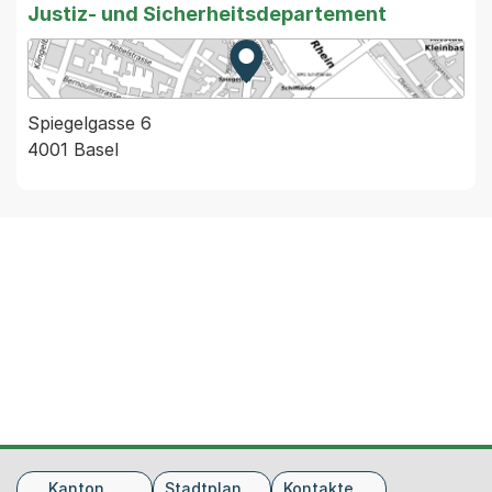
Justiz- und Sicherheitsdepartement
Zur Karte von MapBS.
Externer Link, wird in einem
Spiegelgasse 6
4001 Basel
Fusszeile
Kanton
Stadtplan
Kontakte