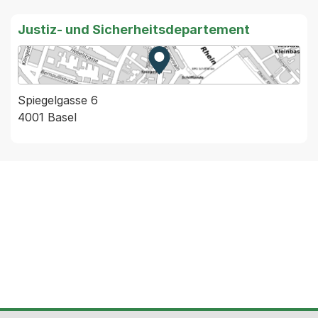
Justiz- und Sicherheitsdepartement
Zur Karte von MapBS.
Externer Link, wird in einem
Spiegelgasse 6
4001 Basel