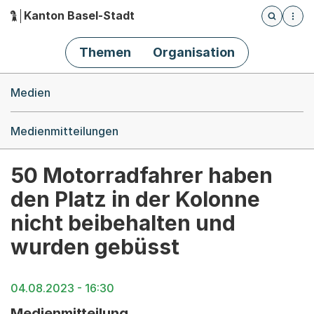
Kanton Basel-Stadt
Öffnet die
(Dieser Link führt zur Startseite)
Hauptnavigation
Themen
Organisation
Breadcrumb-Navigation
Medien
Medienmitteilungen
50 Motorradfahrer haben
den Platz in der Kolonne
nicht beibehalten und
wurden gebüsst
04.08.2023 - 16:30
Medienmitteilung