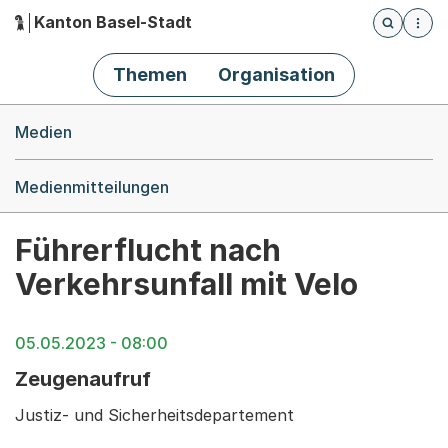
Kanton Basel-Stadt
Öffnet die
(Dieser Link führt zur Startseite)
Hauptnavigation
Themen
Organisation
Breadcrumb-Navigation
Medien
Medienmitteilungen
Führerflucht nach
Verkehrsunfall mit Velo
05.05.2023 - 08:00
Zeugenaufruf
Justiz- und Sicherheitsdepartement