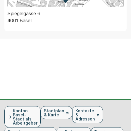
Zur Karte von MapBS.
Externer Link, wird in einem
Spiegelgasse 6
4001 Basel
Fusszeile
Kanton
Stadtplan
Kontakte
Basel-
& Karte
&
Stadt als
Adressen
Arbeitgeber