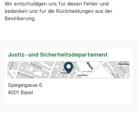
Wir entschuldigen uns für diesen Fehler und
bedanken uns für die Rückmeldungen aus der
Bevölkerung.
Justiz- und Sicherheitsdepartement
Zur Karte von MapBS.
Externer Link, wird in einem
Spiegelgasse 6
4001 Basel