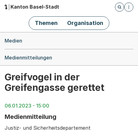
Kanton Basel-Stadt
Öffnet die
(Dieser Link führt zur Startseite)
Hauptnavigation
Themen
Organisation
Breadcrumb-Navigation
Medien
Medienmitteilungen
Greifvogel in der
Greifengasse gerettet
06.01.2023 - 15:00
Medienmitteilung
Justiz- und Sicherheitsdepartement