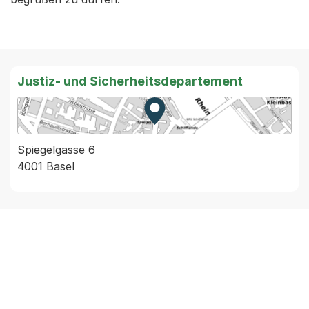
Justiz- und Sicherheitsdepartement
Zur Karte von MapBS.
Externer Link, wird in einem
Spiegelgasse 6
4001 Basel