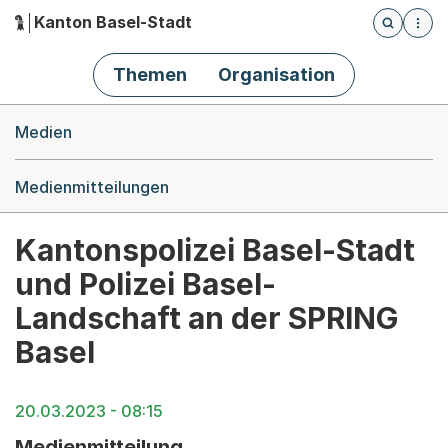
Kanton Basel-Stadt
Öffnet die
(Dieser Link führt zur Startseite)
Hauptnavigation
Themen
Organisation
Breadcrumb-Navigation
Medien
Medienmitteilungen
Kantonspolizei Basel-Stadt
und Polizei Basel-
Landschaft an der SPRING
Basel
20.03.2023 - 08:15
Medienmitteilung