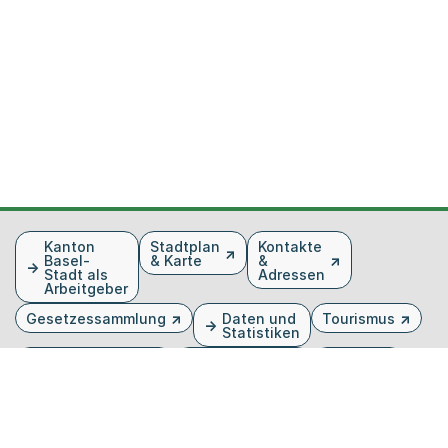
Fusszeile
Kanton
Stadtplan
Kontakte
Basel-
& Karte
&
Stadt als
Adressen
Arbeitgeber
Gesetzessammlung
Daten und
Tourismus
Statistiken
Veranstaltungen
Publikationen
Medien
Kantonsblatt
Bilddatenbank
Organigramm
Gebärdensprache