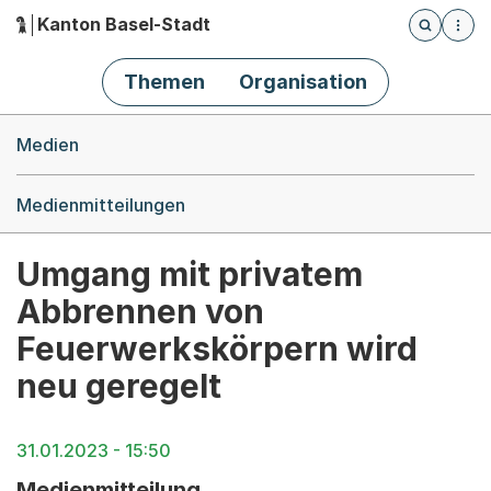
Kanton Basel-Stadt
Öffnet die
(Dieser Link führt zur Startseite)
Hauptnavigation
Themen
Organisation
Breadcrumb-Navigation
Medien
Medienmitteilungen
Umgang mit privatem
Abbrennen von
Feuerwerkskörpern wird
neu geregelt
31.01.2023 - 15:50
Medienmitteilung