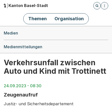
Kanton Basel-Stadt
Öffnet die
(Dieser Link führt zur Startseite)
Hauptnavigation
Themen
Organisation
Breadcrumb-Navigation
Medien
Medienmitteilungen
Verkehrsunfall zwischen
Auto und Kind mit Trottinett
24.09.2023 - 08:30
Zeugenaufruf
Justiz- und Sicherheitsdepartement