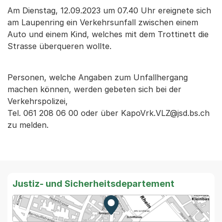
Am Dienstag, 12.09.2023 um 07.40 Uhr ereignete sich
am Laupenring ein Verkehrsunfall zwischen einem
Auto und einem Kind, welches mit dem Trottinett die
Strasse überqueren wollte.
Personen, welche Angaben zum Unfallhergang
machen können, werden gebeten sich bei der
Verkehrspolizei,
Tel. 061 208 06 00 oder über KapoVrk.VLZ@jsd.bs.ch
zu melden.
Justiz- und Sicherheitsdepartement
Zur Karte von MapBS.
Externer Link, wird in einem