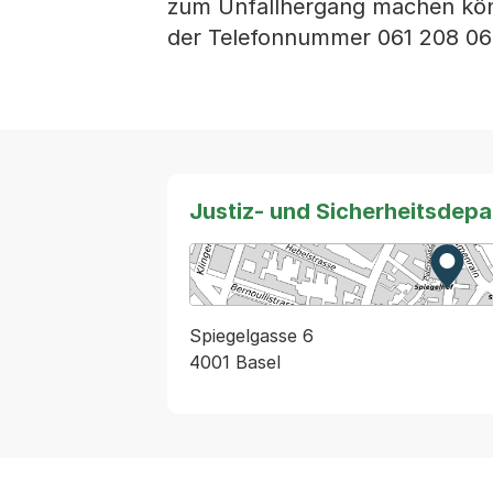
zum Unfallhergang machen könn
der Telefonnummer 061 208 06
Justiz- und Sicherheitsdep
Zur K
Exter
Spiegelgasse 6
4001 Basel