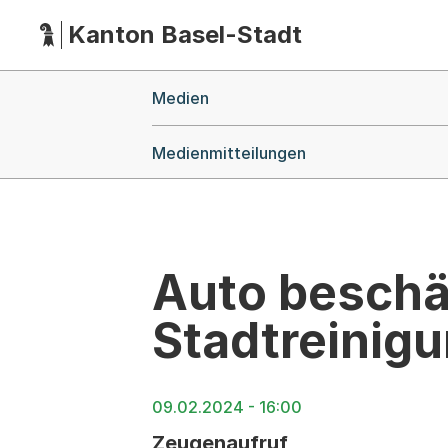
Kanton Basel-Stadt
Hauptnavigation
(Dieser Link führt zur Startseite)
Breadcrumb-Navigation
Medien
Medienmitteilungen
Auto beschä
Stadtreinigu
09.02.2024 - 16:00
Zeugenaufruf