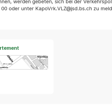
en, werden gebeten, sich bei der Verkehrspoli
 00 oder unter KapoVrk.VLZ@jsd.bs.ch zu meld
artement
arte von MapBS.
ner Link, wird in einem neuen Tab oder Fenster geöffnet