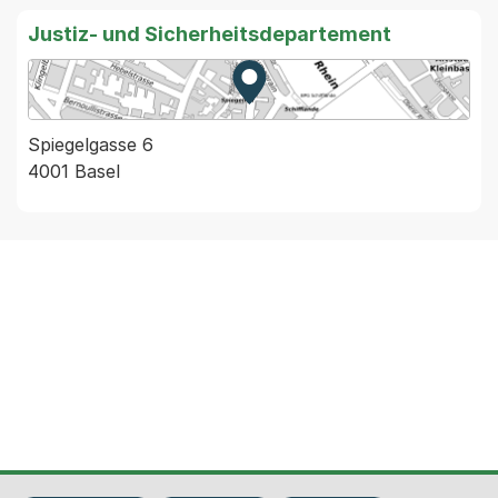
Justiz- und Sicherheitsdepartement
Zur Karte von MapBS.
Externer Link, wird in einem
Spiegelgasse 6
4001 Basel