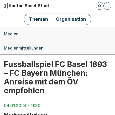
Kanton Basel-Stadt
Öffnet die
(Dieser Link führt zur Startseite)
Hauptnavigation
Themen
Organisation
Breadcrumb-Navigation
Medien
Medienmitteilungen
Fussballspiel FC Basel 1893
– FC Bayern München:
Anreise mit dem ÖV
empfohlen
04.01.2024 - 11:30
Medienmitteilung