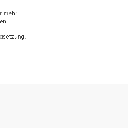
r mehr
en.
ndsetzung.