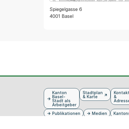
Spiegelgasse 6
4001 Basel
Fusszeile
Kanton
Stadtplan
Kontak
Basel-
& Karte
&
Stadt als
Adress
Arbeitgeber
Publikationen
Medien
Kanton
Externer Link, wird in einem neue
Externer Link, wird in eine
Externer Link, wird in
Externer Link, wird 
Externer Link, w
Twitter
Facebook
Instagram
Youtube
Linkedin