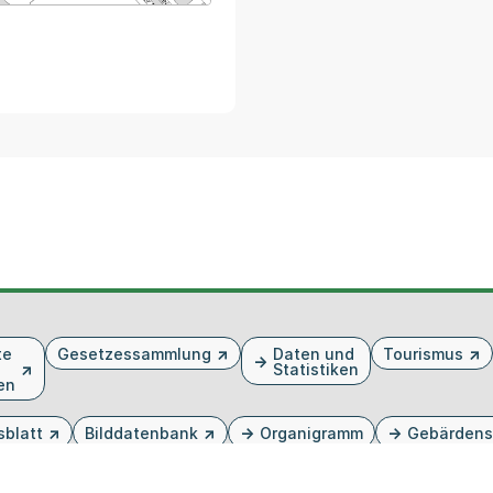
te
Gesetzessammlung
Daten und
Tourismus
Statistiken
en
sblatt
Bilddatenbank
Organigramm
Gebärdens
n Tab oder Fenster geöffnet
m neuen Tab oder Fenster geöffnet
 einem neuen Tab oder Fenster geöffnet
in einem neuen Tab oder Fenster geöffnet
ird in einem neuen Tab oder Fenster geöffnet