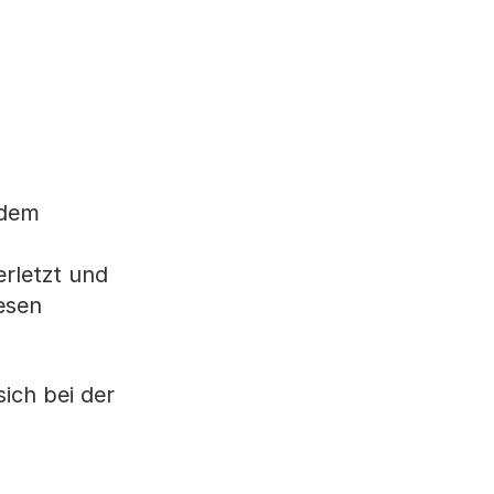
 dem
erletzt und
esen
ich bei der