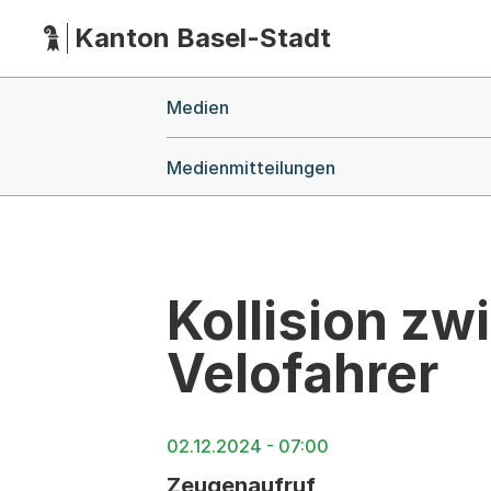
Kanton Basel-Stadt
Hauptnavigation
(Dieser Link führt zur Startseite)
Breadcrumb-Navigation
Medien
Medienmitteilungen
Kollision z
Velofahrer
02.12.2024 - 07:00
Zeugenaufruf