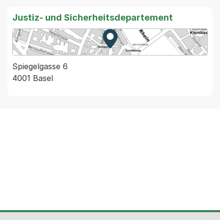
Justiz- und Sicherheitsdepartement
Zur Karte von MapBS.
Externer Link, wird in einem
Spiegelgasse 6
4001 Basel