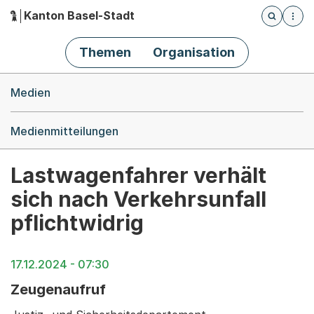
Kanton Basel-Stadt
Öffnet die
(Dieser Link führt zur Startseite)
Hauptnavigation
Themen
Organisation
Breadcrumb-Navigation
Medien
Medienmitteilungen
Lastwagenfahrer verhält
sich nach Verkehrsunfall
pflichtwidrig
17.12.2024 - 07:30
Zeugenaufruf