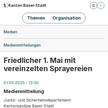
Kanton Basel-Stadt
Öffnet die
(Dieser Link führt zur Startseite)
Hauptnavigation
Themen
Organisation
Breadcrumb-Navigation
Medien
Medienmitteilungen
Friedlicher 1. Mai mit
vereinzelten Sprayereien
01.05.2025 - 13:30
Medienmitteilung
Justiz- und Sicherheitsdepartement
Kantonspolizei Basel-Stadt