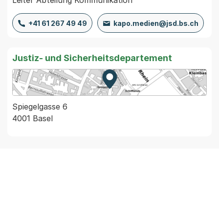
Leiter Abteilung Kommunikation
+41 61 267 49 49
kapo.medien@jsd.bs.ch
Justiz- und Sicherheitsdepartement
Zur Karte von MapBS.
Externer Link, wird in einem
Spiegelgasse 6
4001 Basel