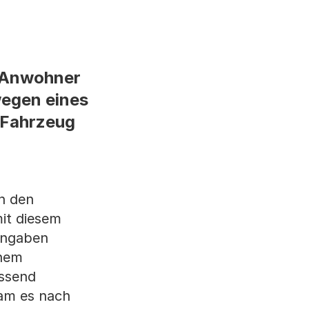
n Anwohner
wegen eines
m Fahrzeug
h den
mit diesem
 Angaben
inem
essend
kam es nach