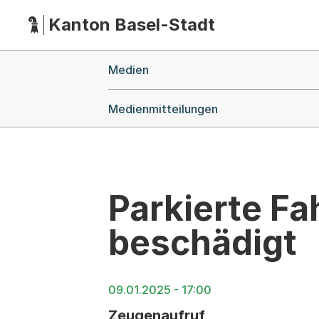
Kanton Basel-Stadt
Hauptnavigation
(Dieser Link führt zur Startseite)
Breadcrumb-Navigation
Medien
Medienmitteilungen
Parkierte Fa
beschädigt
09.01.2025 - 17:00
Zeugenaufruf