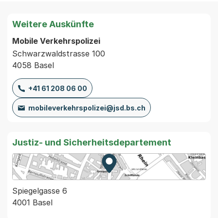
Weitere Auskünfte
Mobile Verkehrspolizei
Schwarzwaldstrasse 100
4058 Basel
+41 61 208 06 00
mobileverkehrspolizei@jsd.bs.ch
Justiz- und Sicherheitsdepartement
Zur Karte von MapBS.
Externer Link, wird in einem
Spiegelgasse 6
4001 Basel