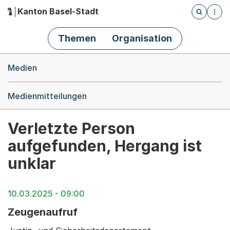
Kanton Basel-Stadt
Öffnet die
(Dieser Link führt zur Startseite)
Hauptnavigation
Themen
Organisation
Breadcrumb-Navigation
Medien
Medienmitteilungen
Verletzte Person
aufgefunden, Hergang ist
unklar
10.03.2025 - 09:00
Zeugenaufruf