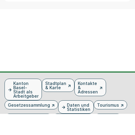
Fusszeile
Kanton
Stadtplan
Kontakte
Basel-
& Karte
&
Stadt als
Adressen
Arbeitgeber
Gesetzessammlung
Daten und
Tourismus
Statistiken
Veranstaltungen
Publikationen
Medien
Kantonsblatt
Bilddatenbank
Organigramm